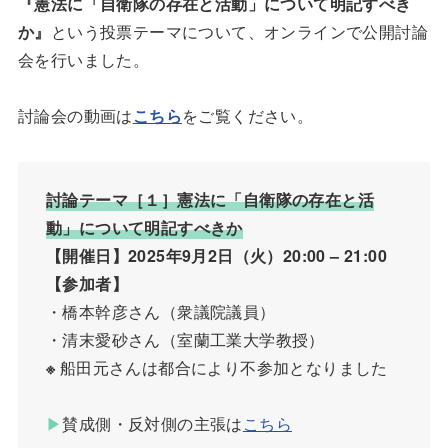
『憲法に「自衛隊の存在と活動」について明記すべき
か』
という投票テーマについて、オンラインで公開討論
会を行いました。
討論会の動画は
こちら
をご覧ください。
討論テーマ［１］憲法に「自衛隊の存在と活
動」について明記すべきか
【開催日】2025年9月2日（火）20:00 – 21:00
【参加者】
・橋本幹彦さん（衆議院議員）
・清末愛砂さん（室蘭工業大学教授）
※
船田元さんは都合により不参加となりました
▶︎
賛成側・反対側の主張は
こちら