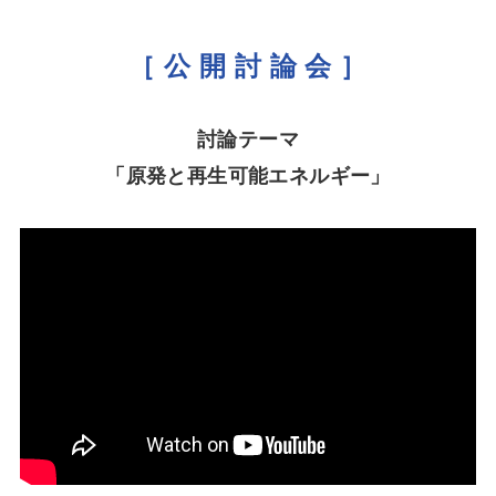
［ 公 開 討 論 会 ］
討論テーマ
「原発と再生可能エネルギー」