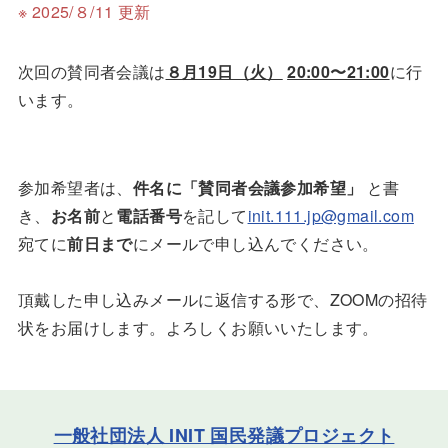
※ 2025/８/11 更新
次回の賛同者会議は
８月19日（火）
20:00〜21:00
に行
います。
参加希望者は、
件名に「賛同者会議参加希望」
と書
き、
お名前
と
電話番号
を記して
init.111.jp@gmail.com
宛てに
前日まで
にメールで申し込んでください。
頂戴した申し込みメールに返信する形で、ZOOMの招待
状をお届けします。よろしくお願いいたします。
一般社団法人 INIT 国民発議プロジェクト