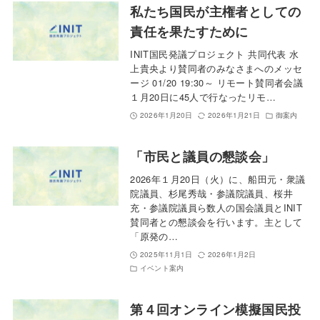
私たち国民が主権者としての
責任を果たすために
INIT国民発議プロジェクト 共同代表 水
上貴央より賛同者のみなさまへのメッセ
ージ 01/20 19:30～ リモート賛同者会議
１月20日に45人で行なったリモ…
2026年1月20日
2026年1月21日
御案内
「市民と議員の懇談会」
2026年１月20日（火）に、船田元・衆議
院議員、杉尾秀哉・参議院議員、桜井
充・参議院議員ら数人の国会議員とINIT
賛同者との懇談会を行います。主として
「原発の…
2025年11月1日
2026年1月2日
イベント案内
第４回オンライン模擬国民投