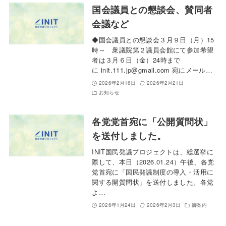
国会議員との懇談会、賛同者
会議など
◆国会議員との懇談会３月９日（月）15
時～ 衆議院第２議員会館にて参加希望
者は３月６日（金）24時まで
に init.111.jp@gmail.com 宛にメール…
2026年2月16日
2026年2月21日
お知らせ
各党党首宛に「公開質問状」
を送付しました。
INIT国民発議プロジェクトは、総選挙に
際して、本日（2026.01.24）午後、各党
党首宛に「国民発議制度の導入・活用に
関する開質問状」を送付しました。各党
よ…
2026年1月24日
2026年2月3日
御案内