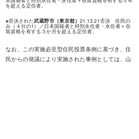
本国籍者と特別永住者・永住者＋在留資格を有する５年
を超える定住者。
※
否決された
武蔵野
市（東京都）
21.12.21否決 住民の
み（４分の1）／日本国籍者と特別永住者・永住者＋在
留資格を有する３か月を超える定住者。
なお、この実施必至型住民投票条例に基づき、住
民からの発議により実施された事例としては、山
口県山陽小野田市、石川県輪島市、兵庫県篠山市
などがあり、首長あるいは議会が発議して実施さ
れた事例としては、埼玉県富士見市、同 美里町、
岡山県哲西町、山口県岩国市、群馬県伊香保町、
北海道静内町、同 三石町、滋賀県野洲市などがあ
る。
「実施必至型」住民投票条例
を制定・常設する意味