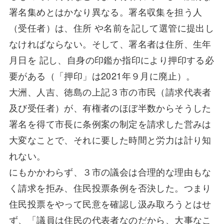
署名集めとはかなり異なる。署名収集を担う人
（受任者）は、住所 や名前を記して選管に提出し
なければならない。そして、署名者は住所、生年
月日を 記し、自身の印鑑か指印により押印する必
要がある（「押印」は2021年９月に廃止）。
大洲、人吉、徳島の上記３市の市民（請求代表者
及び受任者）が、有権者のほぼ半数からそうした
署名を得て市長に条例案の制定を請求した営みは
大変なことで、それに要した時間と労力は計り知
れない。
にもかかわらず、３市の議会は合理的な理由もな
く請求を拒み、住民投票条例を否決した。つまり
住民投票をやって民意を確認し汲み取ろうとはせ
ず、「議員は住民の代表者なのだから、大事なこ