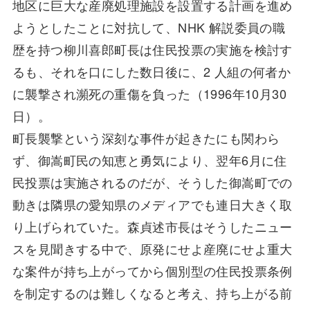
地区に巨大な産廃処理施設を設置する計画を進め
ようとしたことに対抗して、NHK 解説委員の職
歴を持つ柳川喜郎町長は住民投票の実施を検討す
るも、それを口にした数日後に、2 人組の何者か
に襲撃され瀕死の重傷を負った（1996年10月30
日）。
町長襲撃という深刻な事件が起きたにも関わら
ず、御嵩町民の知恵と勇気により、翌年6月に住
民投票は実施されるのだが、そうした御嵩町での
動きは隣県の愛知県のメディアでも連日大きく取
り上げられていた。森貞述市長はそうしたニュー
スを見聞きする中で、原発にせよ産廃にせよ重大
な案件が持ち上がってから個別型の住民投票条例
を制定するのは難しくなると考え、持ち上がる前