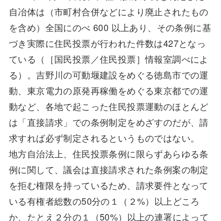
自冶体は（市町村合併などにより廃止されたもの
を含め）全国にのべ 600 以上あり、その条例に基
づき実際に住民投票が行われた件数は427となっ
ている（［国民投票／住民投票］情報室調べによ
る）。吉野川の可動堰建設をめぐる徳島市での運
動、東京電力の原発再稼働をめぐる東京都での運
動など、各地で起こった住民投票運動のほとんど
は「直接請求」での条例制定をめざすのだが、請
求すれば必ず制定されるというものではない。
地方自治法上、住民投票条例に限らずあらゆる条
例に関して、議会は直接請求された条例案の制定
を拒む権限を持っているため、請求要件となって
いる有権者総数の50分の１（２%）以上どころ
か、たとえ２分の１（50%）以上の連署によって